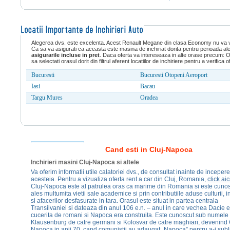
Alegerea dvs. este excelenta. Acest Renault Megane din clasa Economy nu va v
Ca sa va asigurati ca aceasta este masina de inchiriat dorita pentru perioada ale
asigurarile incluse in pret
. Daca oferta va intereseaza in alte orase precum: O
sa selectati orasul dorit din filtrul aferent locatiilor de inchiriere pentru a verifi
Bucuresti
Bucuresti Otopeni Aeroport
Iasi
Bacau
Targu Mures
Oradea
Cand esti in Cluj-Napoca
Inchirieri masini Cluj-Napoca si altele
Va oferim informatii utile calatoriei dvs., de consultat inainte de inceper
acesteia. Pentru a vizualiza oferta rent a car din Cluj, Romania,
click aic
Cluj-Napoca este al patrulea oras ca marime din Romania si este cuno
ales multumita vietii sale academice si prin contributiile aduse culturii, i
si afacerilor desfasurate in tara. Orasul este situat in partea centrala
Transilvaniei si dateaza din anul 106 e.n. – anul in care vechea Dacie 
cucerita de romani si Napoca era construita. Este cunoscut sub numele
Klausenburg de catre germani si Kolosvar de catre maghiari, devenind 
Napoca in anii 70, cand comunistii au adaugat „Napoca” pentru a-i subl