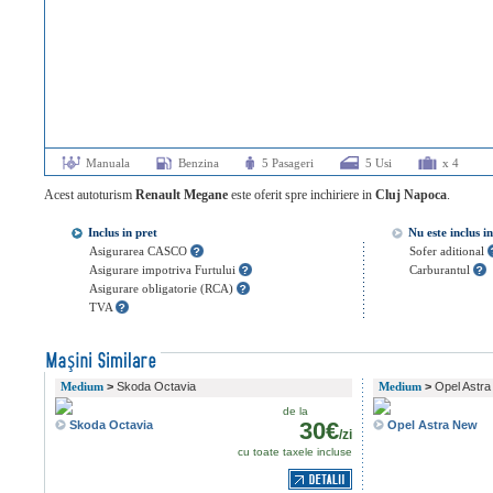
Manuala
Benzina
5 Pasageri
5 Usi
x 4
Acest autoturism
Renault Megane
este oferit spre inchiriere in
Cluj Napoca
.
Inclus in pret
Nu este inclus i
Asigurarea CASCO
Sofer aditional
Asigurare impotriva Furtului
Carburantul
Asigurare obligatorie (RCA)
TVA
Medium
>
Skoda Octavia
Medium
>
Opel Astr
de la
30€
Skoda Octavia
Opel Astra New
/zi
cu toate taxele incluse