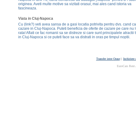
originea. Aveti multe motive sa vizitati orasul, mai ales cand istoria va
fascineaza.
Viata in Cluj-Napoca
Cu (link?) veti avea sansa de a gasi locatia potrivita pentru dvs. cand ca
cazare in Cluj-Napoca. Puteti beneficia de oferte de cazare pe care nu l
rata! Aflati ce fac romanii sa se distreze si care sunt principalele atractii t
in Cluj-Napoca si ce puteti face sa va distrati in oras pe timpul noptii.
Transfer intre Orase
|
Inchiriere
EuroCars Rent