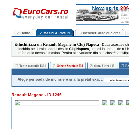
Cauti
accesi
autot
Home
Masini & Preturi
Inchirieri auto cu Sofer
Inchiriaza un Renault Megane in Cluj Napoca
- Daca acest auto
inchiria pe durata sederii dvs. in
Cluj Napoca
, sunteti la un pas de a-l 
referitor la aceasta masina. Pentru alte variante din alte clase/marci/tip
Toate masinile [39]
Oferte Speciale [3]
dupa Filtre [1]
Re
Alege perioada de inchiriere si afla pretul exact:
Renault Megane - ID 1246