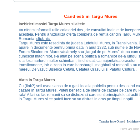
Cand esti in Targu Mures
Inchirieri masini Targu Mures si altele
Va oferim informatii utile calatoriei dvs., de consultat inainte de inceper
acesteia. Pentru a vizualiza oferta completa de rent a car din Targu Mur
Romania,
click aici
Targu Mures este resedinta de judet a judetului Mures, in Transilvania. 
apare in documente pentru prima data in anul 1332, sub numele de N
Forum Siculorum. Marosvásárhely sau „targul de pe Mures”, dupa cum 
cunoscut maghirilor, s-a aflat pe scena politica a romanilor de-a lungul 
si a fost martorul multor schimbari, fiind situat, ca majoritatea oraselor
transilvanene, intr-o zona in care habsburgii, maghiarii si romanii s-au a
mereu. De vazut: Biserica Cetatii, Cetatea Orasului si Palatul Cultural.
Viata in Targu Mures
Cu (link?) veti avea sansa de a gasi locatia potrivita pentru dvs. cand ca
cazare in Targu Mures. Puteti beneficia de oferte de cazare pe care nu l
rata! Aflati ce fac romanii sa se distreze si care sunt principalele atractii t
in Targu Mures si ce puteti face sa va distrati in oras pe timpul noptii.
Transfer intre Orase
|
Inchiriere
EuroCars Rent