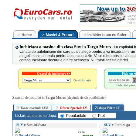
La vo
seder
noi si
Home
Masini & Preturi
Inchirieri auto cu Sofer
Inchiriaza o masina din clasa Suv in Targu Mures
- La capitolul
i
variata de autoturisme din care puteti alege pentru a va incadra intr-un
alegeti masina ideala pentru aceasta ocazie. Vi se ofera posibilitatea 
corespunzatoare fiecareia dintre aceastea. Nu ratati aceste oferte!
Orasul de inchiriere
Pick-up
Gasiti locatia
Selectati peri
5
masini de inchiriat in
Targu Mures
(depinde de disponibilitate)
Toate masinile [35]
Oferte Speciale [2]
dupa Filtre [5]
Listare autoturisme dupa:
Popularitate
Pret
SUV
>
Suzuki Vitara
SUV
>
Ford Kuga
de la
Suzuki Vitara
Ford Kuga