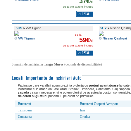
37€
/zi
cu toate taxele incluse
SUV
>
VW Tiguan
SUV
>
Nissan Qashq
de la
59€
VW Tiguan
Nissan Qashqai
/zi
cu toate taxele incluse
5
masini de inchiriat in
Targu Mures
(depinde de disponibilitate)
Pagina pe care va aflati acum prezinta o oferta cu
preturi avantajoase
la toate
incredibile si in orase ca: Iasi, Arad, Brasov, Timisoara, Constanta, Cluj-Napoc
zapada
va sunt necesare, vi le putem oferi si pe acestea la costuri convenabile. 
de cereri si gusturi
, punandu-l pe client pe primul loc.
Bucuresti
Bucuresti Otopeni Aeroport
Timisoara
Iasi
Constanta
Oradea