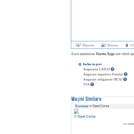
Manuala
Benzina
4 
Acest autoturism
Toyota Aygo
este oferit sp
Inclus in pret
Asigurarea CASCO
Asigurare impotriva Furtului
Asigurare obligatorie (RCA)
TVA
Economy
>
Opel Corsa
Opel Corsa
cu toat