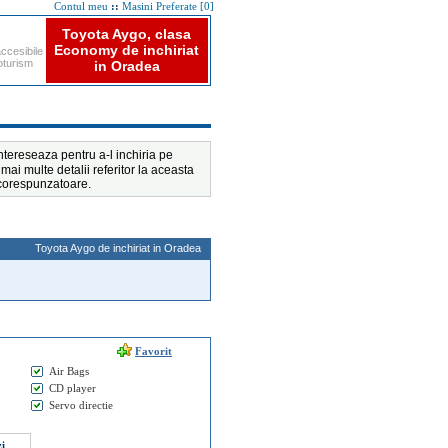
::
Toyota Aygo, clasa
Economy de inchiriat
ccesibile
toturism
in Oradea
ntereseaza pentru a-l inchiria pe
i mai multe detalii referitor la aceasta
e corespunzatoare.
Toyota Aygo de inchiriat in Oradea
Favorit
Air Bags
CD player
Servo directie
zi