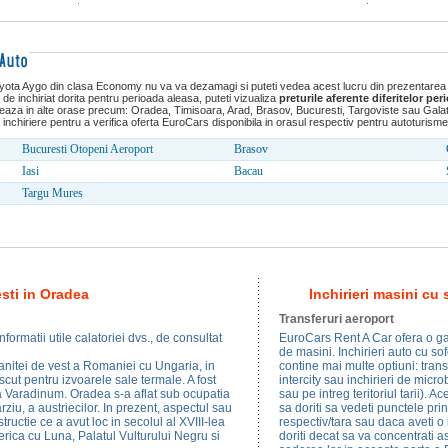
oyota Aygo din clasa Economy nu va va dezamagi si puteti vedea acest lucru din prezentare
e inchiriat dorita pentru perioada aleasa, puteti vizualiza
preturile aferente diferitelor pe
seaza in alte orase precum: Oradea, Timisoara, Arad, Brasov, Bucuresti, Targoviste sau Galati
r de inchiriere pentru a verifica oferta EuroCars disponibila in orasul respectiv pentru autoturisme
Bucuresti Otopeni Aeroport
Brasov
Iasi
Bacau
Targu Mures
sti in Oradea
Inchirieri masini cu
Transferuri aeroport
formatii utile calatoriei dvs., de consultat
EuroCars Rent A Car ofera o gam
de masini. Inchirieri auto cu so
anitei de vest a Romaniei cu Ungaria, in
contine mai multe optiuni: transf
cut pentru izvoarele sale termale. A fost
intercity sau inchirieri de micro
ca Varadinum. Oradea s-a aflat sub ocupatia
sau pe intreg teritoriul tarii). A
rziu, a austriecilor. In prezent, aspectul sau
sa doriti sa vedeti punctele pri
ructie ce a avut loc in secolul al XVIII-lea
respectiv/tara sau daca aveti o 
serica cu Luna, Palatul Vulturului Negru si
doriti decat sa va concentrati 