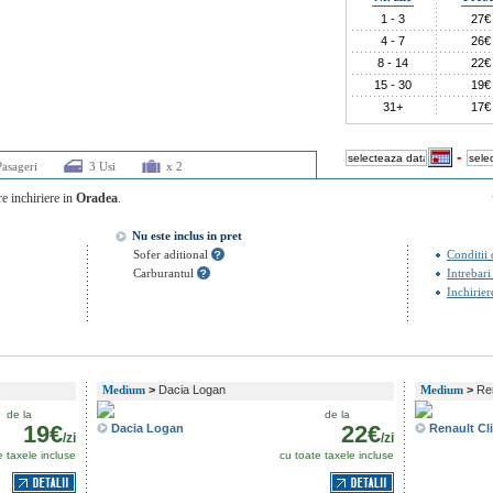
1 - 3
27€
4 - 7
26€
8 - 14
22€
15 - 30
19€
31+
17€
-
Pasageri
3 Usi
x 2
re inchiriere in
Oradea
.
Nu este inclus in pret
Conditii 
Sofer aditional
Intrebari
Carburantul
Inchirier
Medium
>
Dacia Logan
Medium
>
Ren
de la
de la
19€
22€
Dacia Logan
Renault Cl
/zi
/zi
e taxele incluse
cu toate taxele incluse