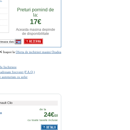
Preturi pornind de
la:
17€
Aceasta masina depinde
de disponibilitate
Inapoi la
Oferta de inchirieri masini Oradea
de Inchiriere
 adresate frecvent (F.A.Q.)
e autoturism cu sofer
ault Clio
de la
24€
io
/zi
cu toate taxele incluse