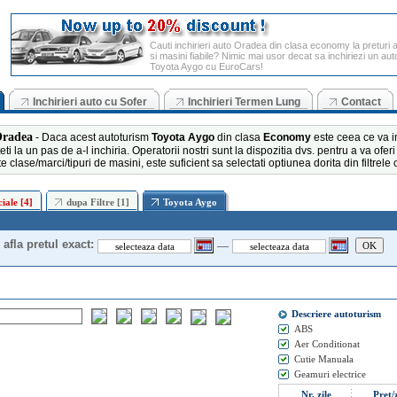
Cauti
inchirieri auto Oradea
din clasa economy la preturi a
si masini fiabile? Nimic mai usor decat sa inchiriezi un au
Toyota Aygo cu EuroCars!
Inchirieri auto cu Sofer
Inchirieri Termen Lung
Contact
Oradea
- Daca acest autoturism
Toyota Aygo
din clasa
Economy
este ceea ce va i
teti la un pas de a-l inchiria. Operatorii nostri sunt la dispozitia dvs. pentru a va ofer
e clase/marci/tipuri de masini, este suficient sa selectati optiunea dorita din filtrel
iale [4]
dupa Filtre [1]
Toyota Aygo
afla pretul exact:
—
OK
Descriere autoturism
ABS
Aer Conditionat
Cutie Manuala
Geamuri electrice
Nr. zile
Pret/