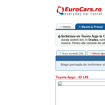
Home
Masini & Preturi
Inchiriaza un Toyota Aygo in 
durata sederii dvs. in
Oradea
, sun
masina. Pentru alte variante din alt
Toate masinile [26]
Oferte Spec
Alege perioada de inchiriere si 
Toyota Aygo - ID 149