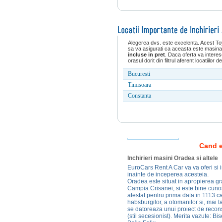
Alegerea dvs. este excelenta. Acest T
sa va asigurati ca aceasta este masina d
incluse in pret
. Daca oferta va intere
orasul dorit din filtrul aferent locatiilo
Bucuresti
Timisoara
Constanta
Cand e
Inchirieri masini Oradea si altele
EuroCars Rent A Car va va oferi si in
inainte de inceperea acesteia.
Oradea este situat in apropierea gr
Campia Crisanei, si este bine cunos
atestat pentru prima data in 1113 
habsburgilor, a otomanilor si, mai ta
se datoreaza unui proiect de reconst
(stil secesionist). Merita vazute: Bi