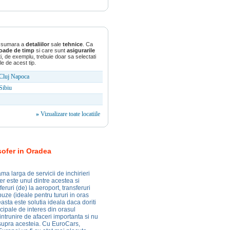
a sumara a
detaliilor
sale
tehnice
. Ca
rioade de timp
si care sunt
asigurarile
, de exemplu, trebuie doar sa selectati
le de acest tip.
Cluj Napoca
Sibiu
»
Vizualizare toate locatiile
 sofer in Oradea
a larga de servicii de inchirieri
fer este unul dintre acestea si
eruri (de) la aeroport, transferuri
buze (ideale pentru tururi in oras
ceasta este solutia ideala daca doriti
ncipale de interes din orasul
intrunire de afaceri importanta si nu
asupra acesteia. Cu EuroCars,