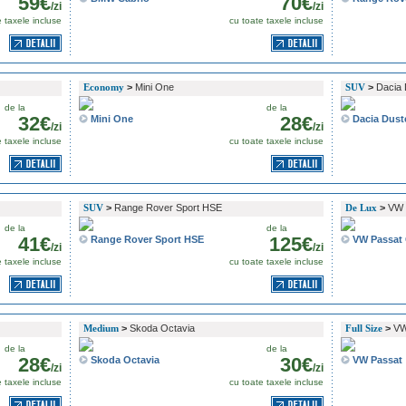
59€
70€
/zi
/zi
e taxele incluse
cu toate taxele incluse
Economy
>
Mini One
SUV
>
Dacia 
de la
de la
32€
28€
Mini One
Dacia Dust
/zi
/zi
e taxele incluse
cu toate taxele incluse
SUV
>
Range Rover Sport HSE
De Lux
>
VW 
de la
de la
41€
125€
Range Rover Sport HSE
VW Passat
/zi
/zi
e taxele incluse
cu toate taxele incluse
Medium
>
Skoda Octavia
Full Size
>
VW
de la
de la
28€
30€
Skoda Octavia
VW Passat
/zi
/zi
e taxele incluse
cu toate taxele incluse