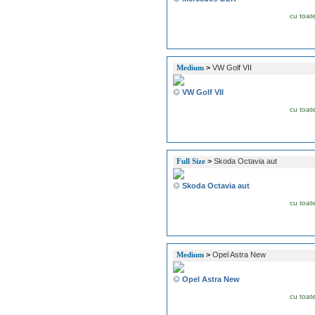
cu toat
Medium
>
VW Golf VII
VW Golf VII
cu toat
Full Size
>
Skoda Octavia aut
Skoda Octavia aut
cu toat
Medium
>
Opel Astra New
Opel Astra New
cu toat