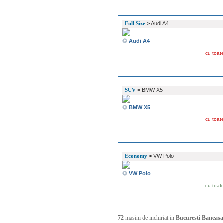
Full Size
>
Audi A4
Audi A4
cu toat
SUV
>
BMW X5
BMW X5
cu toat
Economy
>
VW Polo
VW Polo
cu toat
72
masini de inchiriat in
Bucuresti Baneasa