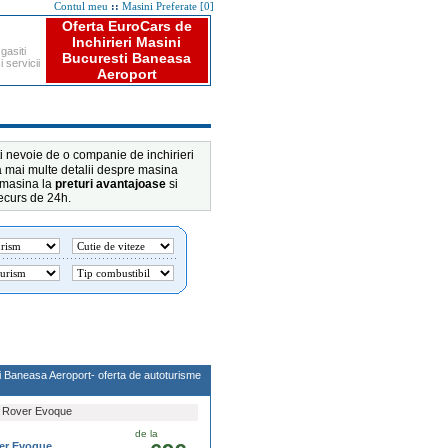
::
Oferta EuroCars de
Inchirieri Masini
gasiti
Bucuresti Baneasa
si
servicii
Aeroport
i nevoie de o companie de inchirieri
za mai multe detalii despre masina
o masina la
preturi avantajoase
si
decurs de 24h.
i Baneasa Aeroport- oferta de autoturisme
Rover Evoque
de la
er Evoque