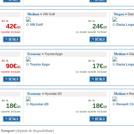
Medium
>
VW Golf
Wagon
>
Dac
de la
de la
42€
24€
VW Golf
Dacia Log
/zi
/zi
e taxele incluse
cu toate taxele incluse
Economy
>
Toyota Aygo
Medium
>
Dac
de la
de la
90€
17€
Toyota Aygo
Dacia Log
/zi
/zi
e taxele incluse
cu toate taxele incluse
Economy
>
Hyundai i20
Medium
>
Ren
de la
de la
18€
18€
Hyundai i20
Renault Cl
/zi
/zi
e taxele incluse
cu toate taxele incluse
 Aeroport
(depinde de disponibilitate)