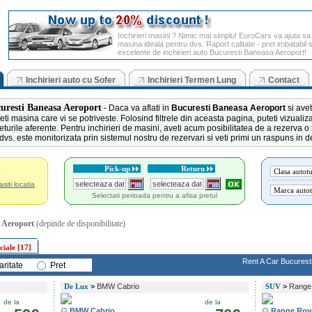
Inchirieri masini ? Nimic mai simplu! EuroCars va ajuta sa 
masina ideala pentru dvs. Raport calitate - pret imbatabil 
excelente de inchirieri auto Bucuresti Baneasa Aeroport!
Inchirieri auto cu Sofer
Inchirieri Termen Lung
Contact
curesti Baneasa Aeroport
- Daca va aflati in
Bucuresti Baneasa Aeroport
si avet
ti masina care vi se potriveste. Folosind filtrele din aceasta pagina, puteti vizuali
eturile aferente. Pentru inchirieri de masini, aveti acum posibilitatea de a rezerva 
 dvs. este monitorizata prin sistemul nostru de rezervari si veti primi un raspuns in 
Pick-up
Return
siti locatia
Selectati perioada pentru a afisa pretul
 Aeroport
(depinde de disponibilitate)
iale [17]
Rent A Car Bucurest
aritate
Pret
De Lux
>
BMW Cabrio
SUV
>
Range 
de la
de la
BMW Cabrio
Range Rov