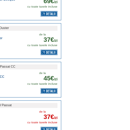
69€
/zi
cu toate taxele incluse
Duster
de la
37€
er
/zi
cu toate taxele incluse
Passat CC
de la
45€
 CC
/zi
cu toate taxele incluse
 Passat
de la
37€
/zi
cu toate taxele incluse