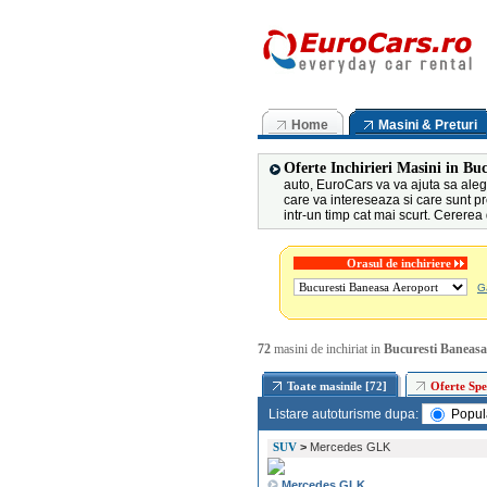
Home
Masini & Preturi
Oferte Inchirieri Masini in Bu
auto, EuroCars va va ajuta sa alege
care va intereseaza si care sunt pr
intr-un timp cat mai scurt. Cererea
Orasul de inchiriere
Ga
72
masini de inchiriat in
Bucuresti Baneasa
Toate masinile [72]
Oferte Spec
Listare autoturisme dupa:
Popul
SUV
>
Mercedes GLK
Mercedes GLK