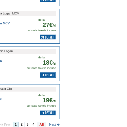
ia Logan MCV
de la
27€
an MCV
/zi
cu toate taxele incluse
ia Logan
de la
18€
an
/zi
cu toate taxele incluse
ault Clio
de la
19€
io
/zi
cu toate taxele incluse
Prev
1
2
3
4
All
Next