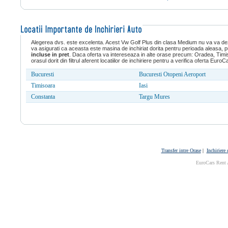
Alegerea dvs. este excelenta. Acest Vw Golf Plus din clasa Medium nu va va de
va asigurati ca aceasta este masina de inchiriat dorita pentru perioada aleasa, p
incluse in pret
. Daca oferta va intereseaza in alte orase precum: Oradea, Timis
orasul dorit din filtrul aferent locatiilor de inchiriere pentru a verifica oferta Eur
Bucuresti
Bucuresti Otopeni Aeroport
Timisoara
Iasi
Constanta
Targu Mures
Transfer intre Orase
|
Inchiriere
EuroCars Rent