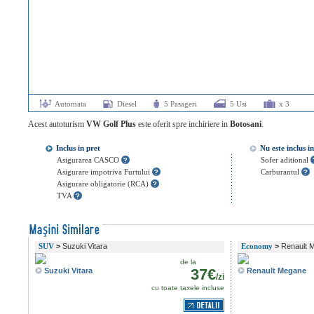
Automata
Diesel
5 Pasageri
5 Usi
x 3
Acest autoturism
VW Golf Plus
este oferit spre inchiriere in
Botosani
.
Inclus in pret
Nu este inclus i
Asigurarea CASCO
Sofer aditional
Asigurare impotriva Furtului
Carburantul
Asigurare obligatorie (RCA)
TVA
SUV
>
Suzuki Vitara
Economy
>
Renault 
de la
37€
Suzuki Vitara
Renault Megane
/zi
cu toate taxele incluse