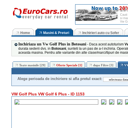
Cauti
si mas
Vw Go
Home
Masini & Preturi
Inchirieri auto cu Sofer
Inchiriaza un Vw Golf Plus in Botosani
- Daca acest autoturism
Vw
durata sederii dvs. in
Botosani
, sunteti la un pas de a-l inchiria. Operato
aceasta masina. Pentru alte variante din alte clase/marci/tipuri de masini
Toate masinile [29]
Oferte Speciale [1]
dupa Filtre [3]
VW
Alege perioada de inchiriere si afla pretul exact:
VW Golf Plus VW Golf 6 Plus - ID 1153